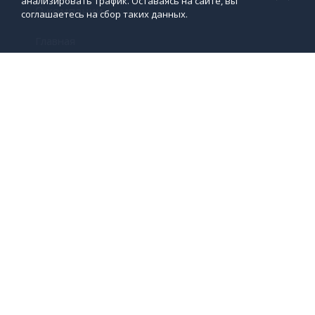
анализировать трафик. Оставаясь на сайте, вы
О компании
соглашаетесь на сбор таких данных.
Главная
Контакты
Услуги
Гидроизоляция
Панели Стеклоцем
Продукция
ООО «Стройэволюция»