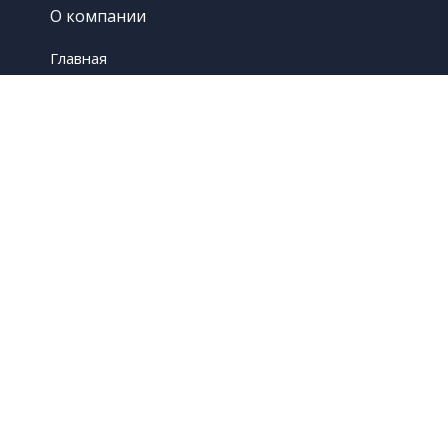
О компании
Главная
Контакты
Услуги
Гидроизоляция
Панели Стеклоцем
Продукция
ООО «Стройэволюция»