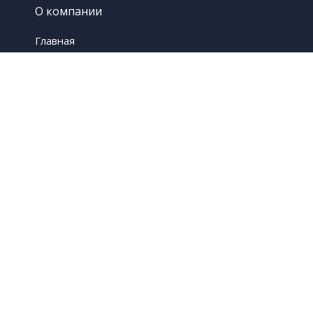
О компании
Главная
Контакты
Услуги
Гидроизоляция
Панели Стеклоцем
Продукция
ООО «Стройэволюция»