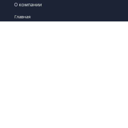
О компании
Главная
Контакты
Услуги
Гидроизоляция
Панели Стеклоцем
Продукция
ООО «Стройэволюция»