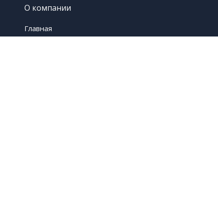
О компании
Главная
Контакты
Услуги
Гидроизоляция
Панели Стеклоцем
Продукция
ООО «Стройэволюция»